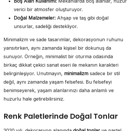
Boş Alan Kullanımı:
Mekanlarda boş alanlar, huzur
verici bir atmosfer oluşturuyor.
Doğal Malzemeler:
Ahşap ve taş gibi doğal
unsurlar, sadeliği destekliyor.
Minimalizm ve sade tasarımlar, dekorasyonun ruhunu
yansıtırken, aynı zamanda kişisel bir dokunuş da
sunuyor. Örneğin, minimalist bir oturma odasında
birkaç dikkat çekici sanat eseri ile mekanın karakteri
belirginleşiyor. Unutmayın,
minimalizm
sadece bir stil
değil, aynı zamanda yaşam felsefesi. Bu felsefeyi
benimseyerek, yaşam alanlarınızı daha anlamlı ve
huzurlu hale getirebilirsiniz.
Renk Paletlerinde Doğal Tonlar
2020 yılı, dekorasyon alanında
doğal tonlar
ve pastel