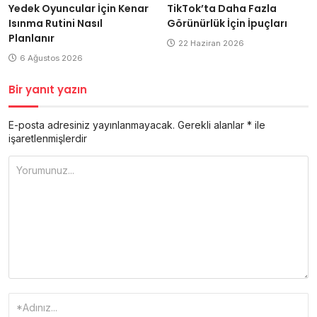
Yedek Oyuncular İçin Kenar
TikTok’ta Daha Fazla
Isınma Rutini Nasıl
Görünürlük İçin İpuçları
Planlanır
22 Haziran 2026
6 Ağustos 2026
Bir yanıt yazın
E-posta adresiniz yayınlanmayacak.
Gerekli alanlar
*
ile
işaretlenmişlerdir