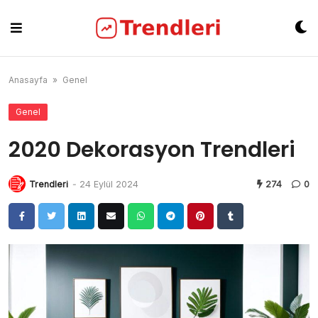
Skip
to
content
Anasayfa
»
Genel
Genel
2020 Dekorasyon Trendleri
Trendleri
-
24 Eylül 2024
274
0