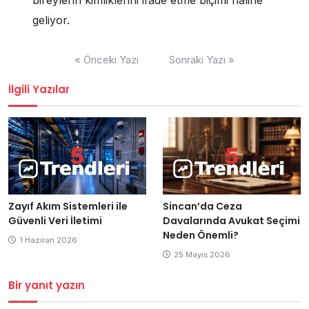
geliyor.
Yazı
« Önceki Yazı
Sonraki Yazı »
gezinmesi
İlgili Yazılar
Zayıf Akım Sistemleri ile
Sincan’da Ceza
Güvenli Veri İletimi
Davalarında Avukat Seçimi
Neden Önemli?
1 Haziran 2026
25 Mayıs 2026
Bir yanıt yazın