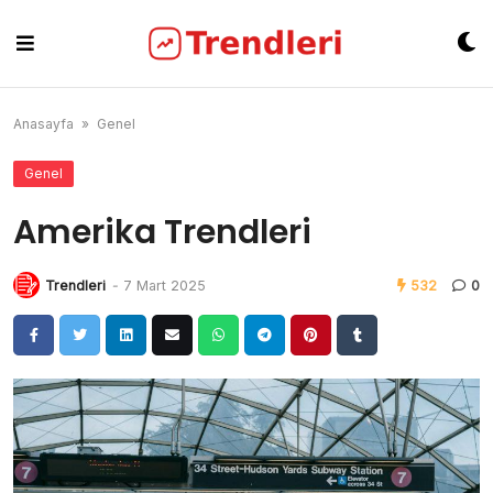
Skip
to
content
Anasayfa
»
Genel
Genel
Amerika Trendleri
Trendleri
-
7 Mart 2025
532
0