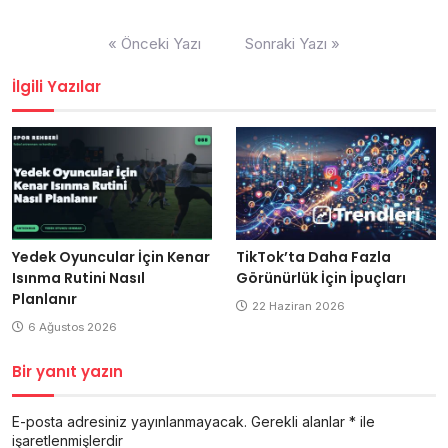
Yazı
« Önceki Yazı
Sonraki Yazı »
gezinmesi
İlgili Yazılar
Yedek Oyuncular İçin Kenar
TikTok’ta Daha Fazla
Isınma Rutini Nasıl
Görünürlük İçin İpuçları
Planlanır
22 Haziran 2026
6 Ağustos 2026
Bir yanıt yazın
E-posta adresiniz yayınlanmayacak.
Gerekli alanlar
*
ile
işaretlenmişlerdir