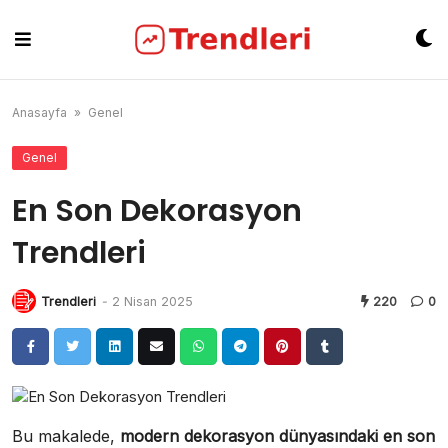
Skip
to
content
Anasayfa
»
Genel
Genel
En Son Dekorasyon
Trendleri
Trendleri
-
2 Nisan 2025
220
0
Bu makalede,
modern dekorasyon dünyasındaki en son