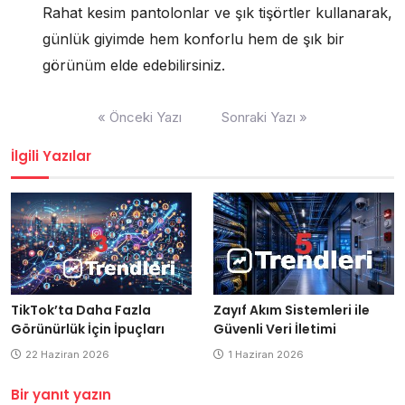
Rahat kesim pantolonlar ve şık tişörtler kullanarak,
günlük giyimde hem konforlu hem de şık bir
görünüm elde edebilirsiniz.
Yazı
« Önceki Yazı
Sonraki Yazı »
gezinmesi
İlgili Yazılar
Zayıf Akım Sistemleri ile
TikTok’ta Daha Fazla
Güvenli Veri İletimi
Görünürlük İçin İpuçları
1 Haziran 2026
22 Haziran 2026
Bir yanıt yazın