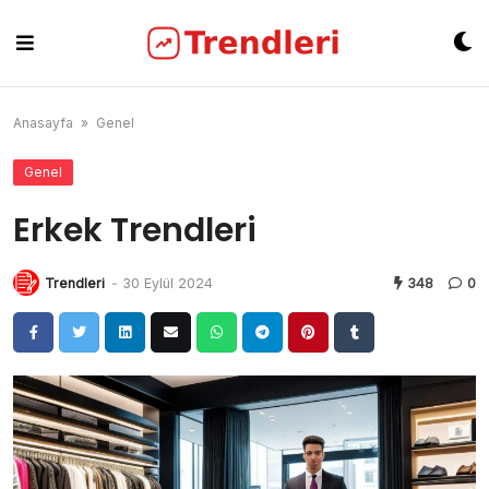
Skip
to
content
Anasayfa
»
Genel
Genel
Erkek Trendleri
Trendleri
-
30 Eylül 2024
348
0