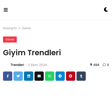
Skip
to
content
Anasayfa
»
Genel
Genel
Giyim Trendleri
Trendleri
-
2 Ekim 2024
494
0