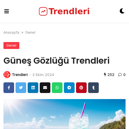
Skip
to
content
Anasayfa
»
Genel
Genel
Güneş Gözlüğü Trendleri
Trendleri
-
3 Ekim 2024
252
0