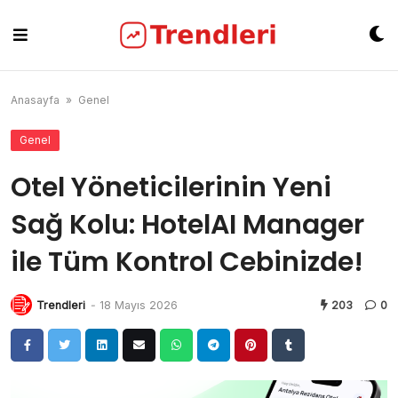
Skip
to
content
Anasayfa
»
Genel
Genel
Otel Yöneticilerinin Yeni
Sağ Kolu: HotelAI Manager
ile Tüm Kontrol Cebinizde!
Trendleri
-
18 Mayıs 2026
203
0