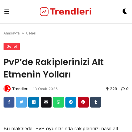
Skip
to
content
Anasayfa
»
Genel
Genel
PvP’de Rakiplerinizi Alt
Etmenin Yolları
Trendleri
-
13 Ocak 2026
229
0
Bu makalede, PvP oyunlarında rakiplerinizi nasıl alt