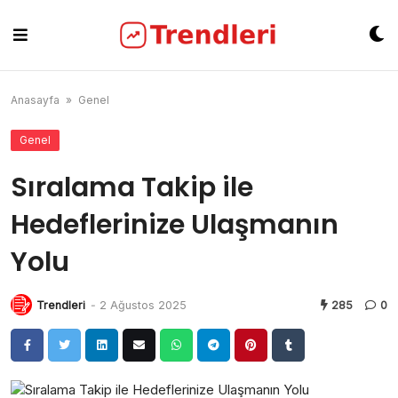
Skip
to
content
Anasayfa
»
Genel
Genel
Sıralama Takip ile
Hedeflerinize Ulaşmanın
Yolu
Trendleri
-
2 Ağustos 2025
285
0