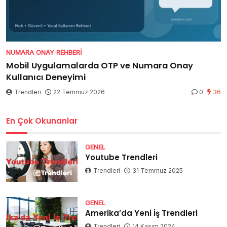
NUMARA ONAY REHBERI
Mobil Uygulamalarda OTP ve Numara Onay
Kullanıcı Deneyimi
Trendleri
22 Temmuz 2026
0
36
En Çok Okunanlar
GENEL
Youtube Trendleri
Trendleri
31 Temmuz 2025
GENEL
Amerika’da Yeni İş Trendleri
Trendleri
14 Kasım 2024