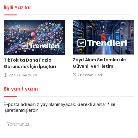
İlgili Yazılar
Zayıf Akım Sistemleri ile
TikTok’ta Daha Fazla
Güvenli Veri İletimi
Görünürlük İçin İpuçları
1 Haziran 2026
22 Haziran 2026
Bir yanıt yazın
E-posta adresiniz yayınlanmayacak.
Gerekli alanlar
*
ile
işaretlenmişlerdir