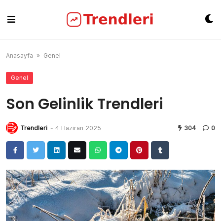
Skip
to
content
Anasayfa
»
Genel
Genel
Son Gelinlik Trendleri
Trendleri
-
4 Haziran 2025
304
0