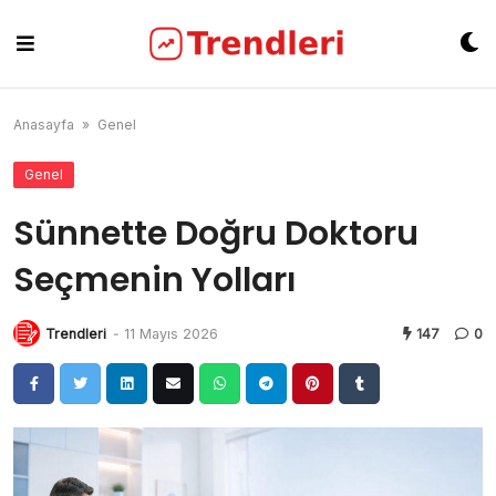
Skip
to
content
Anasayfa
»
Genel
Genel
Sünnette Doğru Doktoru
Seçmenin Yolları
Trendleri
-
11 Mayıs 2026
147
0