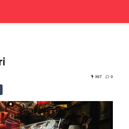
ri
367
0