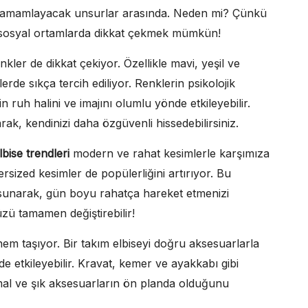
izi tamamlayacak unsurlar arasında. Neden mi? Çünkü
e sosyal ortamlarda dikkat çekmek mümkün!
nkler de dikkat çekiyor. Özellikle mavi, yeşil ve
de sıkça tercih ediliyor. Renklerin psikolojik
n ruh halini ve imajını olumlu yönde etkileyebilir.
ak, kendinizi daha özgüvenli hissedebilirsiniz.
lbise trendleri
modern ve rahat kesimlerle karşımıza
versized kesimler de popülerliğini artırıyor. Bu
 sunarak, gün boyu rahatça hareket etmenizi
ü tamamen değiştirebilir!
nem taşıyor. Bir takım elbiseyi doğru aksesuarlarla
tkileyebilir. Kravat, kemer ve ayakkabı gibi
inimal ve şık aksesuarların ön planda olduğunu