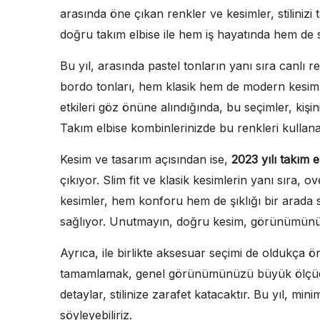
arasında öne çıkan renkler ve kesimler, stilin
doğru takım elbise ile hem iş hayatında hem d
Bu yıl, arasında pastel tonların yanı sıra canlı re
bordo tonları, hem klasik hem de modern kesimler
etkileri göz önüne alındığında, bu seçimler, kişini
Takım elbise kombinlerinizde bu renkleri kullanar
Kesim ve tasarım açısından ise,
2023 yılı takım e
çıkıyor. Slim fit ve klasik kesimlerin yanı sıra, o
kesimler, hem konforu hem de şıklığı bir arada
sağlıyor. Unutmayın, doğru kesim, görünümünüz
Ayrıca, ile birlikte aksesuar seçimi de oldukça ö
tamamlamak, genel görünümünüzü büyük ölçüde e
detaylar, stilinize zarafet katacaktır. Bu yıl, m
söyleyebiliriz.