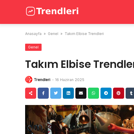
Skip
to
content
Anasayfa
»
Genel
»
Takım Elbise Trendleri
Genel
Takım Elbise Trendle
Trendleri
-
16 Haziran 2025