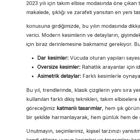
2023 yılı için takım elbise modasında öne çıkan t
makalede, şıklığı ve zarafeti yansıtan en yeni ta
konusuna girdiğimizde, bu yılın modasında dik
verici. Modern kesimlerin ve detayların, giyimdeki
için biraz derinlemesine bakmamız gerekiyor. Bu y
Dar kesimler:
Vücuda oturan yapıları sayes
Oversize kesimler:
Rahatlık arayanlar için id
Asimetrik detaylar:
Farklı kesimlerle oynayar
Bu yıl, trendlerinde, klasik çizgilerin yanı sıra y
kullanılan farklı dikiş teknikleri, takım elbiseler
göreceğimiz
katmanlı tasarımlar
, hem şık görün
bir şekilde harmanlayarak, hem günlük hem de ö
Unutmayın, seçimleriniz, kişisel tarzınızı yansı
kendi stilinize uygun kesimleri ve tasarımları ke