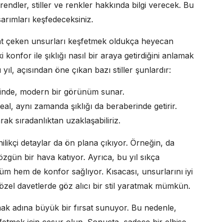
rendler, stiller ve renkler hakkında bilgi verecek. Bu
sarımları keşfedeceksiniz.
kat çeken unsurları keşfetmek oldukça heyecan
 konfor ile şıklığı nasıl bir araya getirdiğini anlamak
ıl, açısından öne çıkan bazı stiller şunlardır:
inde, modern bir görünüm sunar.
eal, aynı zamanda şıklığı da beraberinde getirir.
ak sıradanlıktan uzaklaşabiliriz.
enilikçi detaylar da ön plana çıkıyor. Örneğin, da
e özgün bir hava katıyor. Ayrıca, bu yıl sıkça
üm hem de konfor sağlıyor. Kısacası, unsurlarını iyi
zel davetlerde göz alıcı bir stil yaratmak mümkün.
tmak adına büyük bir fırsat sunuyor. Bu nedenle,
şfetmek için cesur olun. Sonuçta, sadece bir elbise