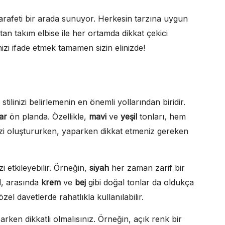
zarafeti bir arada sunuyor. Herkesin tarzına uygun
an takım elbise ile her ortamda dikkat çekici
nizi ifade etmek tamamen sizin elinizde!
tilinizi belirlemenin en önemli yollarından biridir.
ar
ön planda. Özellikle,
mavi
ve
yeşil
tonları, hem
nizi oluştururken, yaparken dikkat etmeniz gereken
zi etkileyebilir. Örneğin,
siyah
her zaman zarif bir
l, arasında
krem
ve
bej
gibi doğal tonlar da oldukça
l davetlerde rahatlıkla kullanılabilir.
arken dikkatli olmalısınız. Örneğin, açık renk bir