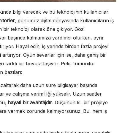
ında bilgi verecek ve bu teknolojinin kullanıcılar
itörler
, günümüz dijital dünyasında kullanıcıların iş
n bir teknoloji olarak öne çıkıyor. Göz
yar başında kalmamıza yardımcı olurken, aynı
ıyor. Hayal edin; iş yerinde birden fazla projeyi
i
artırıyor. Oyun severler için ise, daha geniş bir
farklı bir boyuta taşıyor. Peki, trimonitör
n bazıları:
azaltarak daha uzun süre bilgisayar başında
r ve çalışma verimliliği yükselir. Uzun saatler
 bu,
hayati bir avantajdır
. Düşünün ki, bir projeye
ık ara vermek zorunda kalmıyorsunuz. Bu, hem iş
 kullanıcılar aynı anda birden fazla görev yapabilir.