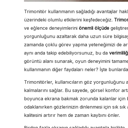
Trimonitör kullanmanın sağladığı avantajlar hakk
üzerindeki olumlu etkilerini keşfedeceğiz.
Trimon
ve eğlence deneyimlerini
önemli ölçüde
geliştire
yorgunluğunu azaltarak daha uzun süre bilgisa
zamanda çoklu görev yapma yeteneğimizi de artır
aynı anda takip edebiliyorsunuz, bu da
verimliliğ
görüntü alanı sunarak, oyun deneyimini tamamen 
kullanmanın diğer faydaları neler? İşte bunlarda
Trimonitörler, kullanıcıların göz yorgunluğunu 
kalmalarını sağlar. Bu sayede, görsel konfor arta
boyunca ekrana bakmak zorunda kalanlar için
odaklanırken gözlerinizin dinlenmesi için sık s
kalitesini artırır hem de zaman kaybını önler.
Birden fazla ekranın sağladığı avantajla birlikte,