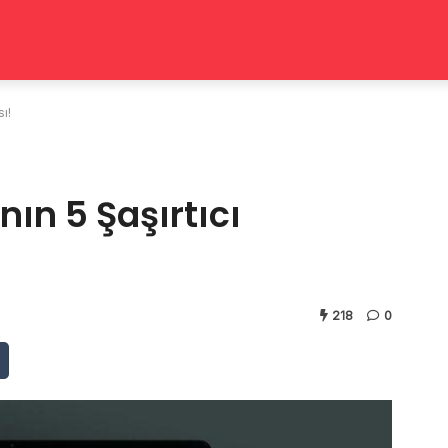
ı!
ın 5 Şaşırtıcı
218
0