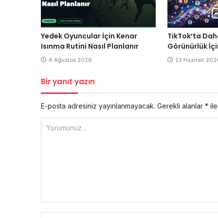
Yedek Oyuncular İçin Kenar
TikTok’ta Dah
Isınma Rutini Nasıl Planlanır
Görünürlük İçi
6 Ağustos 2026
22 Haziran 202
Bir yanıt yazın
E-posta adresiniz yayınlanmayacak.
Gerekli alanlar
*
ile