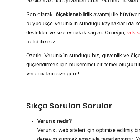
ve sitenize olan güvenleri artar. Verunix ile web 
Son olarak,
ölçeklenebilirlik
avantajı ile büyüyen
büyüdükçe Verunix’in sunduğu kaynakları da kolayc
destekler ve size esneklik sağlar. Örneğin,
vds s
bulabilirsiniz.
Özetle, Verunix’in sunduğu hız, güvenlik ve ölçekl
güçlendirmek için mükemmel bir temel oluşturu
Verunix tam size göre!
Sıkça Sorulan Sorular
Verunix nedir?
Verunix, web siteleri için optimize edilmiş bi
deneyim sunmak amacıyla tasarlanmıştır. Yan