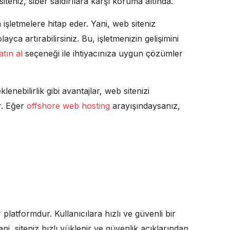
siteniz, siber saldırılara karşı koruma altında.
 işletmelere hitap eder. Yani, web siteniz
a artırabilirsiniz. Bu, işletmenizin gelişimini
atın al
seçeneği ile ihtiyacınıza uygun çözümler
enebilirlik gibi avantajlar, web sitenizi
r. Eğer
offshore web hosting
arayışındaysanız,
r platformdur. Kullanıcılara hızlı ve güvenli bir
i, siteniz hızlı yüklenir ve güvenlik açıklarından