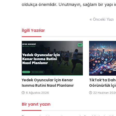
oldukça önemlidir. Unutmayın, sağlam bir yapı i
Yazı
« Önceki Yazı
gezinmesi
İlgili Yazılar
Yedek Oyuncular İçin Kenar
TikTok’ta Dah
Isınma Rutini Nasıl Planlanır
Görünürlük İçi
6 Ağustos 2026
22 Haziran 202
Bir yanıt yazın