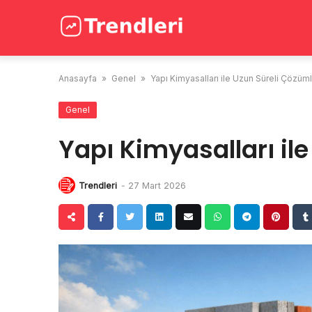
Skip
to
content
Anasayfa
»
Genel
»
Yapı Kimyasalları ile Uzun Süreli Çözüm
Genel
Yapı Kimyasalları il
Trendleri
-
27 Mart 2026