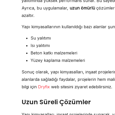
yalıtımında yüksek performans sunar. Bu sayede, 
Ayrıca, bu uygulamalar,
uzun ömürlü
çözümler 
azaltır.
Yapı kimyasallarının kullanıldığı bazı alanlar şun
Su yalıtımı
Isı yalıtımı
Beton katkı malzemeleri
Yüzey kaplama malzemeleri
Sonuç olarak, yapı kimyasalları, inşaat projelerind
alanlarda sağladığı faydalar, projelerin hem maliy
bilgi için
Dryfix
web sitesini ziyaret edebilirsiniz.
Uzun Süreli Çözümler
Yapı kimyasalları, inşaat projelerinde sunarak, 