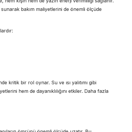
hem kışın hem de yazın enerji verimliliği sağlanır.
sunarak bakım maliyetlerini de önemli ölçüde
lardır:
e kritik bir rol oynar. Su ve ısı yalıtımı gibi
etlerini hem de dayanıklılığını etkiler. Daha fazla
yapıların ömrünü önemli ölçüde uzatır. Bu