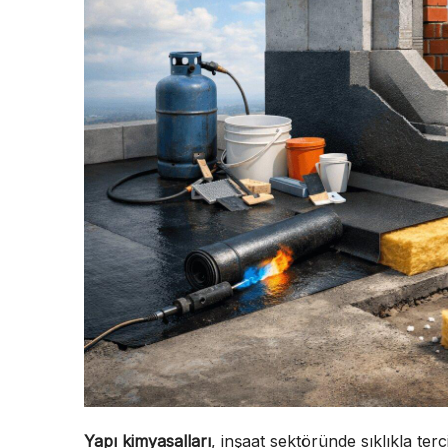
Yapı kimyasalları
, inşaat sektöründe sıklıkla te