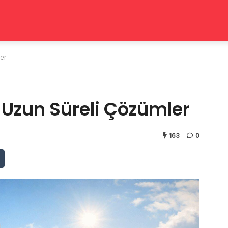
ler
e Uzun Süreli Çözümler
163
0