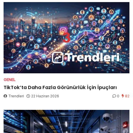
GENEL
TikTok’ta Daha Fazla Görünürlük İçin İpuçları
Trendleri
22 Haziran 2026
0
82