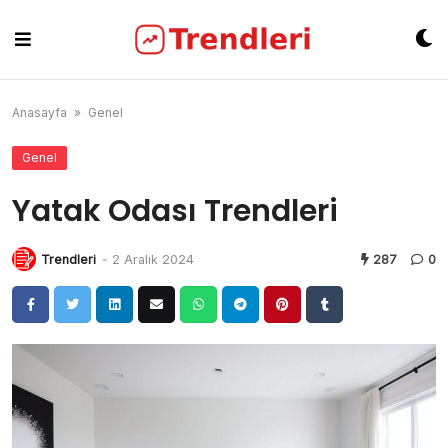
Skip
to
content
Anasayfa
»
Genel
Genel
Yatak Odası Trendleri
Trendleri
-
2 Aralık 2024
287
0